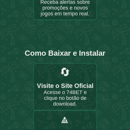
Receba alertas sobre
promoções e novos
jogos em tempo real.
Como Baixar e Instalar
🔄
Visite o Site Oficial
Acesse o 74BET e
clique no botão de
download.
🔼