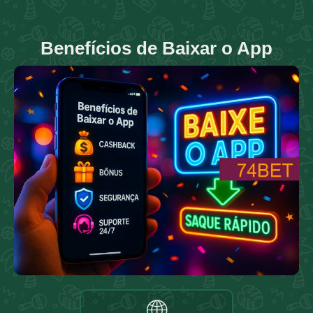
Benefícios de Baixar o App
🌐