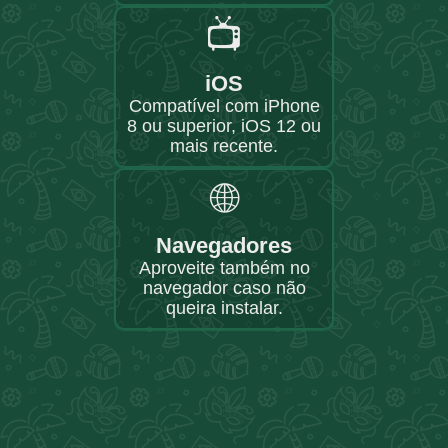
📺
iOS
Compatível com iPhone
8 ou superior, iOS 12 ou
mais recente.
🌐
Navegadores
Aproveite também no
navegador caso não
queira instalar.