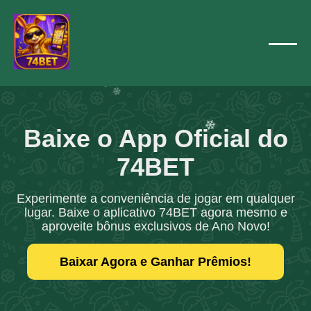
❄
❄
❄
❄
❄
❄
❄
Baixe o App Oficial do
❄
74BET
Experimente a conveniência de jogar em qualquer
lugar. Baixe o aplicativo 74BET agora mesmo e
aproveite bônus exclusivos de Ano Novo!
Baixar Agora e Ganhar Prêmios!