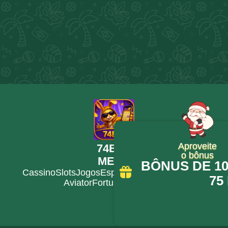
Aproveite
74BET
o bônus
MENU
BÔNUS DE 100
Cassino
Slots
Jogos
Esporte
Bônus
Login
Baixar
75
Aviator
Fortune Tiger
Blog